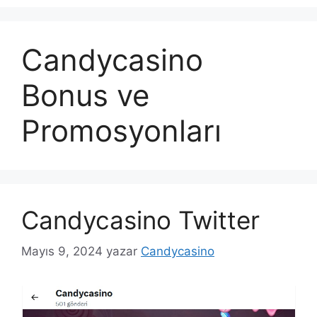
Candycasino
Bonus ve
Promosyonları
Candycasino Twitter
Mayıs 9, 2024
yazar
Candycasino