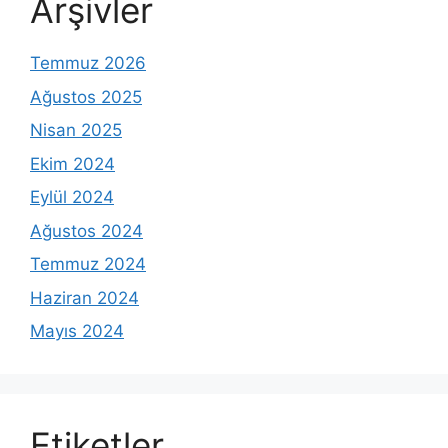
Arşivler
Temmuz 2026
Ağustos 2025
Nisan 2025
Ekim 2024
Eylül 2024
Ağustos 2024
Temmuz 2024
Haziran 2024
Mayıs 2024
Etiketler