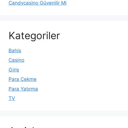
Candycasino Güvenilir Mi
Kategoriler
Bahis
Casino
Giriş
Para Çekme
Para Yatırma
TV