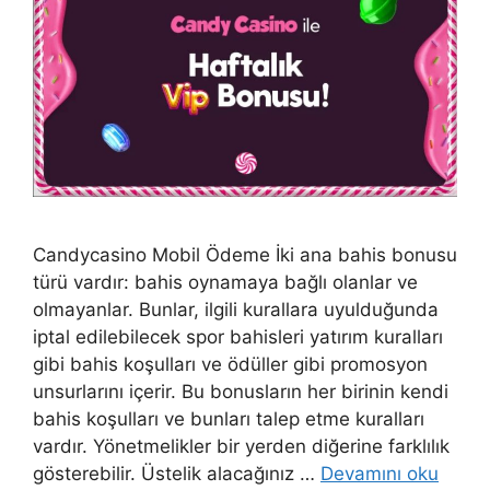
Candycasino Mobil Ödeme İki ana bahis bonusu
türü vardır: bahis oynamaya bağlı olanlar ve
olmayanlar. Bunlar, ilgili kurallara uyulduğunda
iptal edilebilecek spor bahisleri yatırım kuralları
gibi bahis koşulları ve ödüller gibi promosyon
unsurlarını içerir. Bu bonusların her birinin kendi
bahis koşulları ve bunları talep etme kuralları
vardır. Yönetmelikler bir yerden diğerine farklılık
gösterebilir. Üstelik alacağınız …
Devamını oku