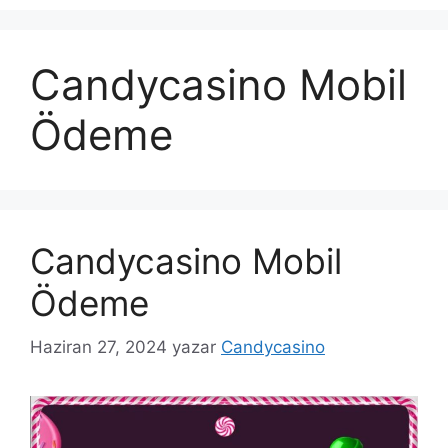
Candycasino Mobil
Ödeme
Candycasino Mobil
Ödeme
Haziran 27, 2024
yazar
Candycasino