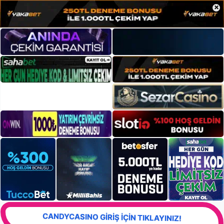
×
CANDYCASINO GİRİŞ İÇİN TIKLAYINIZ!